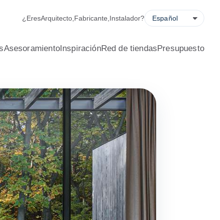
ladora de ahorro energético, solicitud de presupuesto y locali
¿Eres
Arquitecto
,
Fabricante
,
Instalador
?
s
Asesoramiento
Inspiración
Red de tiendas
Presupuesto