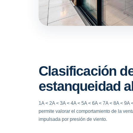
Clasificación d
estanqueidad a
1A < 2A < 3A < 4A < 5A < 6A < 7A < 8A < 9A <
permite valorar el comportamiento de la venta
impulsada por presión de viento.