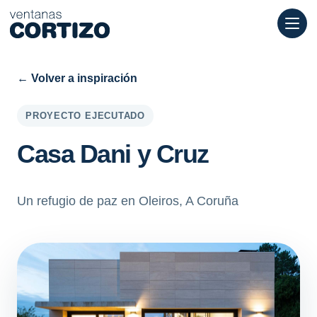
Ventanas Cortizo es una red especializada en ventanas de alumi
Productos
Asesoramiento
Red de tiendas
← Volver a inspiración
Presupuesto
PROYECTO EJECUTADO
Casa Dani y Cruz
Un refugio de paz en Oleiros, A Coruña