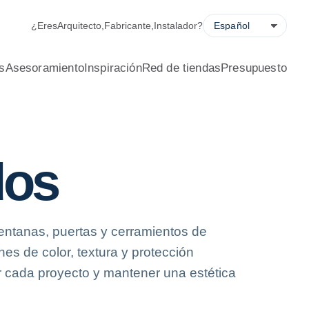
ladora de ahorro energético, solicitud de presupuesto y locali
¿Eres
Arquitecto
,
Fabricante
,
Instalador
?
s
Asesoramiento
Inspiración
Red de tiendas
Presupuesto
dos
tanas, puertas y cerramientos de
es de color, textura y protección
 cada proyecto y mantener una estética