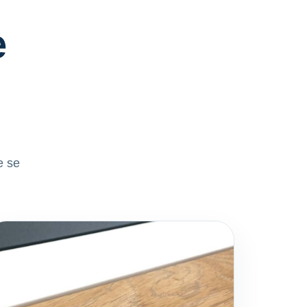
e
e se