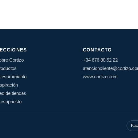
ECCIONES
CONTACTO
obre Cortizo
+34 676 80 52 22
roductos
atencioncliente@cortizo.c
sesoramiento
www.cortizo.com
nspiración
ed de tiendas
resupuesto
Fac