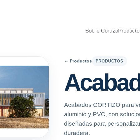
nio y PVC para viviendas, con asesoramiento profesional, calcu
Sobre Cortizo
Producto
← Productos
PRODUCTOS
Acaba
Acabados CORTIZO para ven
aluminio y PVC, con solucion
diseñadas para personalizar
duradera.