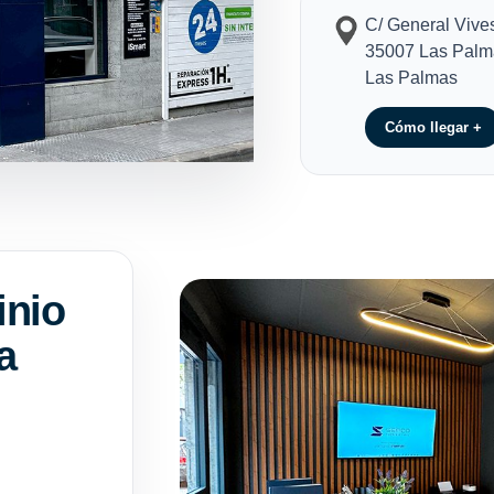
C/ General Vive
35007 Las Palm
Las Palmas
Cómo llegar +
inio
a