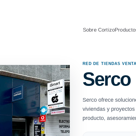
nio y PVC para viviendas, con asesoramiento profesional, calcu
Sobre Cortizo
Producto
RED DE TIENDAS VENT
Serco
Serco ofrece solucio
viviendas y proyecto
producto, asesoramien