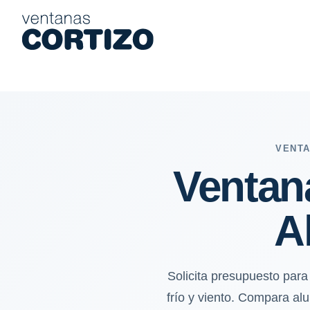
Ventanas de aluminio y PVC en Alcázar de San Juan: calor seco, 
VENTA
Ventan
A
Solicita presupuesto par
frío y viento. Compara alu