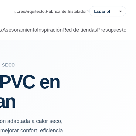
¿Eres
Arquitecto
,
Fabricante
,
Instalador
?
s
Asesoramiento
Inspiración
Red de tiendas
Presupuesto
L SECO
 PVC en
an
ón adaptada a calor seco,
mejorar confort, eficiencia