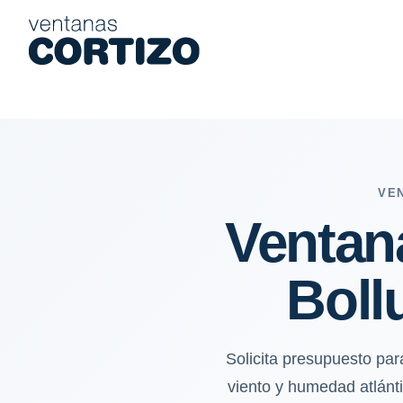
Ventanas de aluminio y PVC en Bollullos Par del Condado: sol, 
VE
Ventan
Boll
Solicita presupuesto pa
viento y humedad atlánti