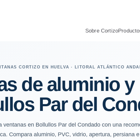
viento y humedad atlántica, aislamiento, confort y presupuesto 
Sobre Cortizo
Producto
NTANAS CORTIZO EN HUELVA · LITORAL ATLÁNTICO ANDA
as de aluminio y
ullos Par del Co
ra ventanas en Bollullos Par del Condado con una recom
ca. Compara aluminio, PVC, vidrio, apertura, persiana e