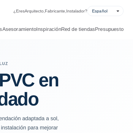
profesional.
¿Eres
Arquitecto
,
Fabricante
,
Instalador
?
s
Asesoramiento
Inspiración
Red de tiendas
Presupuesto
LUZ
 PVC en
ndado
endación adaptada a sol,
 instalación para mejorar