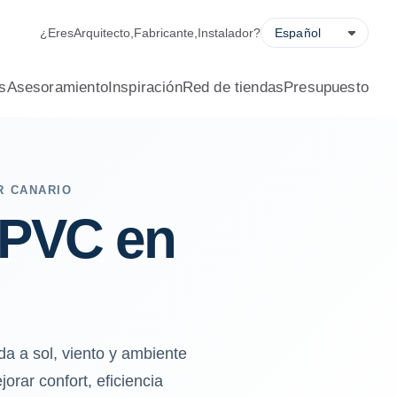
¿Eres
Arquitecto
,
Fabricante
,
Instalador
?
s
Asesoramiento
Inspiración
Red de tiendas
Presupuesto
R CANARIO
 PVC en
a a sol, viento y ambiente
orar confort, eficiencia