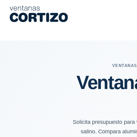
Ventanas de aluminio y PVC en Candelaria: sol, viento y ambient
VENTANAS
Ventan
Solicita presupuesto para
salino. Compara alumini