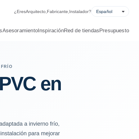
ofesional.
¿Eres
Arquitecto
,
Fabricante
,
Instalador
?
s
Asesoramiento
Inspiración
Red de tiendas
Presupuesto
 FRÍO
 PVC en
daptada a invierno frío,
 instalación para mejorar