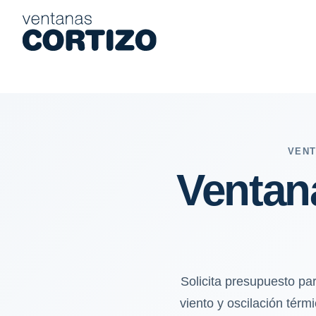
Ventanas de aluminio y PVC en Ciudad Rodrigo: invierno frío, vi
VENT
Ventan
Solicita presupuesto pa
viento y oscilación térm