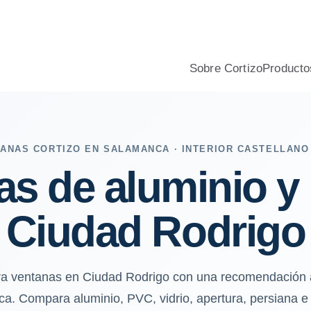
ento y oscilación térmica, aislamiento, confort y presupuesto pr
Sobre Cortizo
Producto
ANAS CORTIZO EN SALAMANCA · INTERIOR CASTELLANO
as de aluminio y
Ciudad Rodrigo
ra ventanas en Ciudad Rodrigo con una recomendación a
ica. Compara aluminio, PVC, vidrio, apertura, persiana e