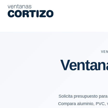
Ventanas de aluminio y PVC en Seseña: calor seco, frío y viento
VEN
Ventan
Solicita presupuesto par
Compara aluminio, PVC, vid