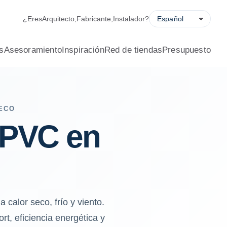
¿Eres
Arquitecto
,
Fabricante
,
Instalador
?
s
Asesoramiento
Inspiración
Red de tiendas
Presupuesto
SECO
 PVC en
alor seco, frío y viento.
rt, eficiencia energética y