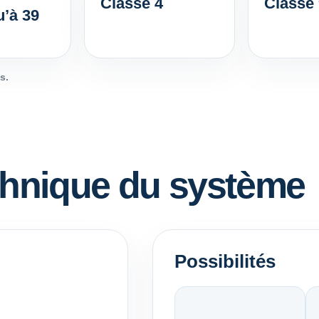
Classe 4
Classe
’à 39
s.
chnique du système
Possibilités