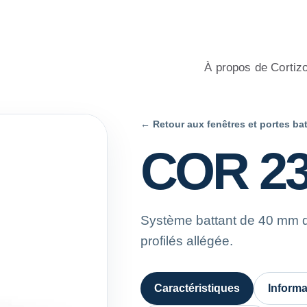
 aluminium et PVC pour l’habitat, avec conseil professionnel, c
À propos de Cortiz
← Retour aux fenêtres et portes ba
COR 2
Système battant de 40 mm d
profilés allégée.
Caractéristiques
Informa