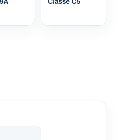
 9A
Classe C5