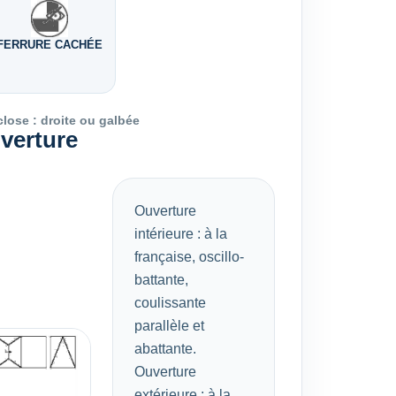
FERRURE CACHÉE
close : droite ou galbée
uverture
Ouverture
intérieure : à la
française, oscillo-
battante,
coulissante
parallèle et
abattante.
Ouverture
extérieure : à la