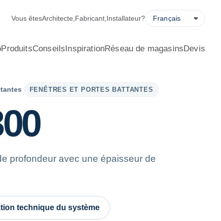
alculateur d’économies d’énergie, demande de devis et localisa
Vous êtes
Architecte
,
Fabricant
,
Installateur
?
o
Produits
Conseils
Inspiration
Réseau de magasins
Devis
ttantes
FENÊTRES ET PORTES BATTANTES
300
e profondeur avec une épaisseur de
tion technique du système