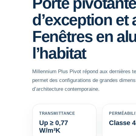
Porte pivotant
d’exception et 
Fenêtres en al
l’habitat
Millennium Plus Pivot répond aux dernières t
permet des configurations de grandes dimensio
d’architecture contemporaine.
TRANSMITTANCE
PERMÉABILIT
Up ≥ 0,77
Classe 4
W/m²K