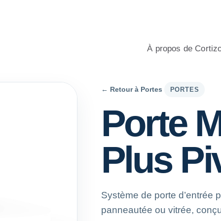
 aluminium et PVC pour l’habitat, avec conseil professionnel, c
À propos de Cortiz
← Retour à Portes
PORTES
Porte M
Plus Pi
Système de porte d’entrée pi
panneautée ou vitrée, conçu