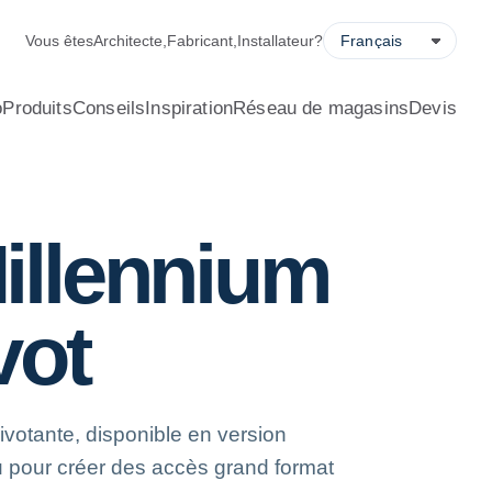
alculateur d’économies d’énergie, demande de devis et localisa
Vous êtes
Architecte
,
Fabricant
,
Installateur
?
o
Produits
Conseils
Inspiration
Réseau de magasins
Devis
illennium
vot
votante, disponible en version
 pour créer des accès grand format