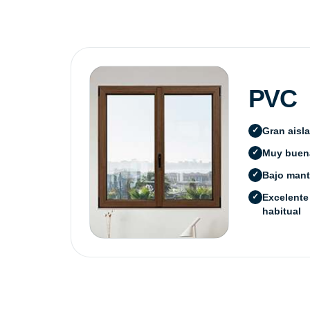
PVC
Gran aisl
Muy buena
Bajo mant
Excelente
habitual