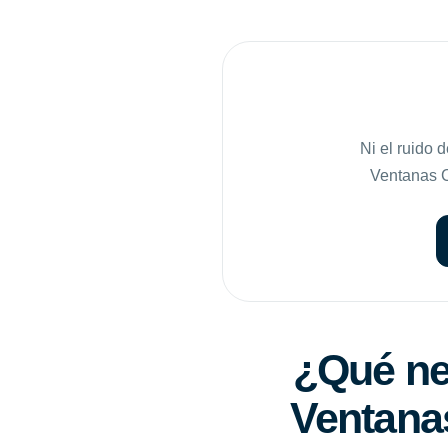
Ni el ruido 
Ventanas Co
¿Qué nec
Ventanas