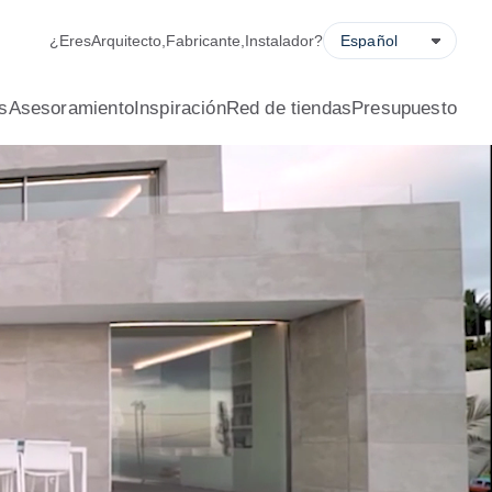
ladora de ahorro energético, solicitud de presupuesto y locali
¿Eres
Arquitecto
,
Fabricante
,
Instalador
?
s
Asesoramiento
Inspiración
Red de tiendas
Presupuesto