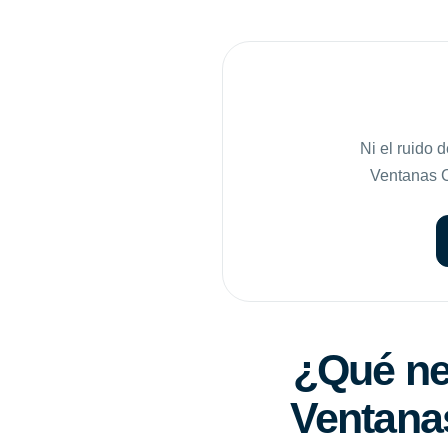
Ni el ruido 
Ventanas Co
¿Qué nec
Ventanas