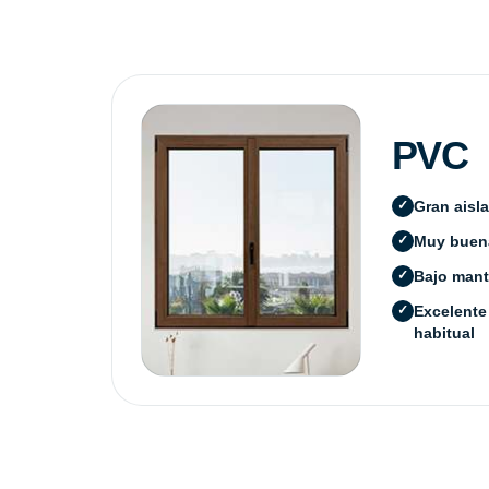
PVC
Gran aisl
Muy buena
Bajo mant
Excelente
habitual