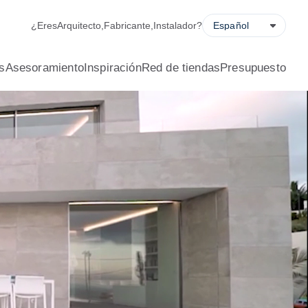
ladora de ahorro energético, solicitud de presupuesto y locali
¿Eres
Arquitecto
,
Fabricante
,
Instalador
?
s
Asesoramiento
Inspiración
Red de tiendas
Presupuesto