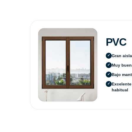
PVC
Gran aisl
Muy buena
Bajo mant
Excelente
habitual