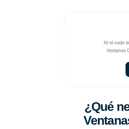
Ni el ruido 
Ventanas Co
¿Qué nec
Ventanas