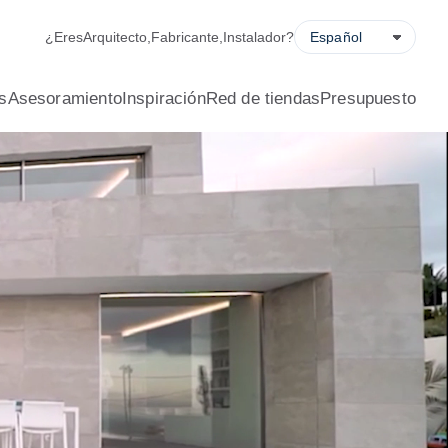
ladora de ahorro energético, solicitud de presupuesto y locali
¿Eres
Arquitecto
,
Fabricante
,
Instalador
?
s
Asesoramiento
Inspiración
Red de tiendas
Presupuesto