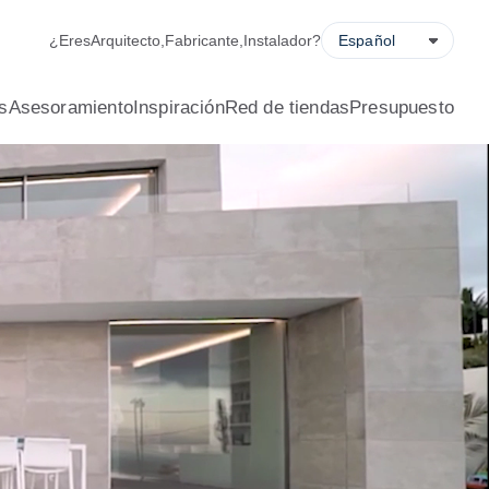
ladora de ahorro energético, solicitud de presupuesto y locali
¿Eres
Arquitecto
,
Fabricante
,
Instalador
?
s
Asesoramiento
Inspiración
Red de tiendas
Presupuesto