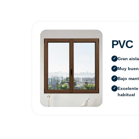
PVC
Gran aisl
Muy buena
Bajo mant
Excelente
habitual