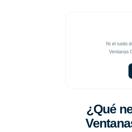
Ni el ruido 
Ventanas Co
¿Qué nec
Ventanas