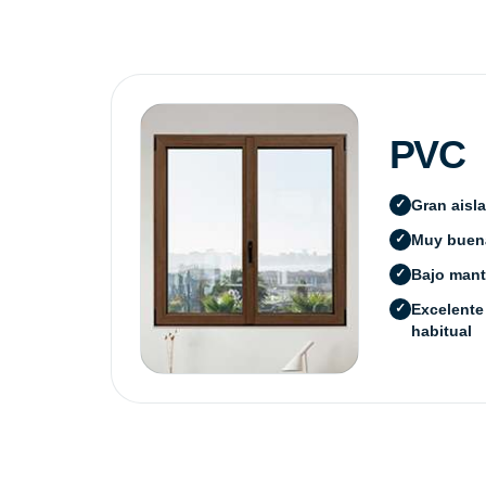
PVC
Gran aisl
Muy buena
Bajo mant
Excelente
habitual