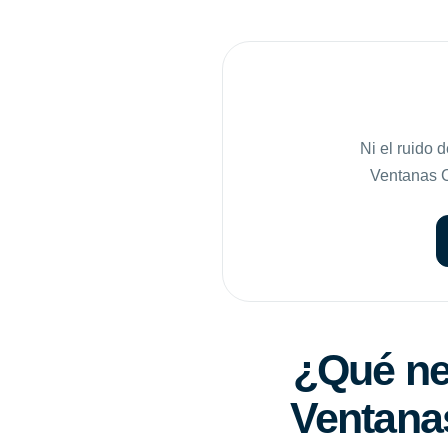
Ni el ruido 
Ventanas Co
¿Qué nec
Ventanas