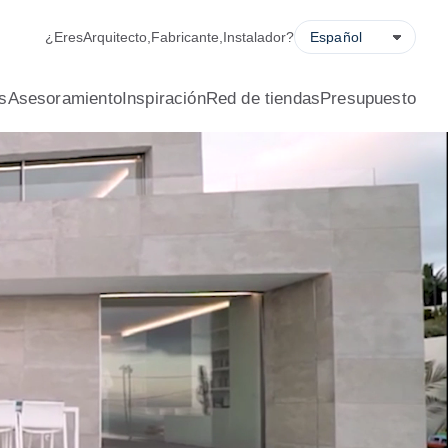
ladora de ahorro energético, solicitud de presupuesto y locali
¿Eres
Arquitecto
,
Fabricante
,
Instalador
?
s
Asesoramiento
Inspiración
Red de tiendas
Presupuesto