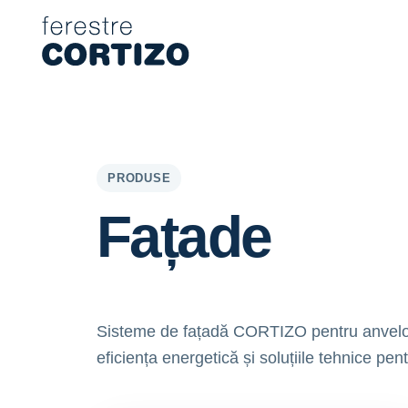
Ferestre Cortizo este o rețea specializată în ferestre din alumin
Produse
Consultanță
Rețea showroom-uri
Ofertă
PRODUSE
Fațade
Sisteme de fațadă CORTIZO pentru anvelope
eficiența energetică și soluțiile tehnice pen