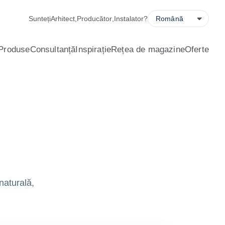
r de economisire a energiei, cerere de ofertă și localizator de s
Sunteți
Arhitect
,
Producător
,
Instalator
?
Produse
Consultanță
Inspirație
Rețea de magazine
Oferte
naturală,