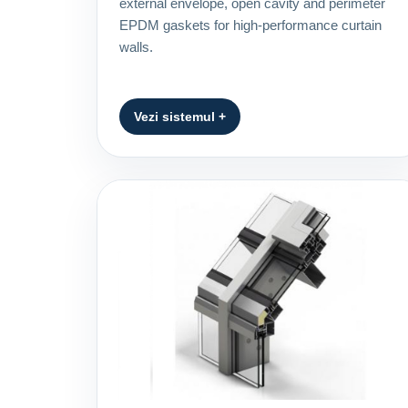
external envelope, open cavity and perimeter
EPDM gaskets for high-performance curtain
walls.
Vezi sistemul +