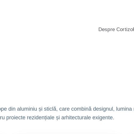
iu și PVC pentru locuințe, cu consultanță profesională, calculato
Despre Cortizo
 din aluminiu și sticlă, care combină designul, lumina 
tru proiecte rezidențiale și arhitecturale exigente.