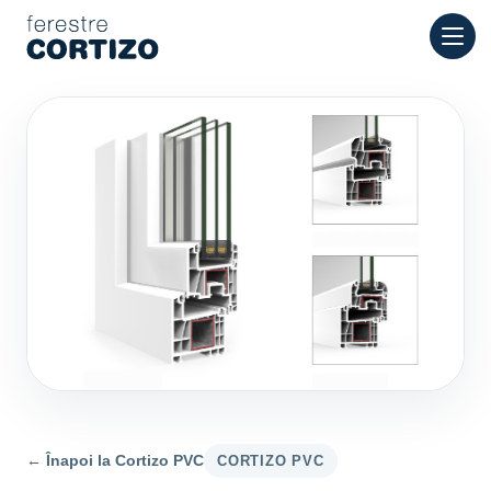
Ferestre Cortizo este o rețea specializată în ferestre din alumin
Produse
Consultanță
Rețea showroom-uri
Ofertă
← Înapoi la Cortizo PVC
CORTIZO PVC