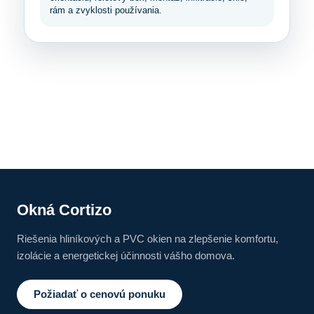
rám a zvyklosti používania.
Okná Cortizo
Riešenia hliníkových a PVC okien na zlepšenie komfortu,
izolácie a energetickej účinnosti vášho domova.
Požiadať o cenovú ponuku