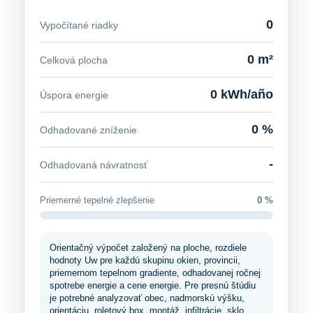
0
Vypočítané riadky
0 m²
Celková plocha
0 kWh/año
Úspora energie
0 %
Odhadované zníženie
-
Odhadovaná návratnosť
Priemerné tepelné zlepšenie
0 %
Orientačný výpočet založený na ploche, rozdiele
hodnoty Uw pre každú skupinu okien, provincii,
priemernom tepelnom gradiente, odhadovanej ročnej
spotrebe energie a cene energie. Pre presnú štúdiu
je potrebné analyzovať obec, nadmorskú výšku,
orientáciu, roletový box, montáž, infiltrácie, sklo,