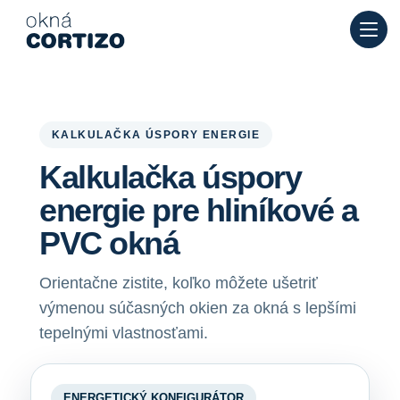
Okná Cortizo je špecializovaná sieť pre hliníkové a PVC okná
Produkty
Poradenstvo
Sieť predajní
Ponuka
KALKULAČKA ÚSPORY ENERGIE
Kalkulačka úspory
energie pre hliníkové a
PVC okná
Orientačne zistite, koľko môžete ušetriť
výmenou súčasných okien za okná s lepšími
tepelnými vlastnosťami.
ENERGETICKÝ KONFIGURÁTOR