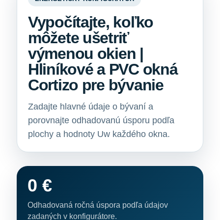
Vypočítajte, koľko
môžete ušetriť
výmenou okien |
Hliníkové a PVC okná
Cortizo pre bývanie
Zadajte hlavné údaje o bývaní a
porovnajte odhadovanú úsporu podľa
plochy a hodnoty Uw každého okna.
0 €
Odhadovaná ročná úspora podľa údajov
zadaných v konfigurátore.