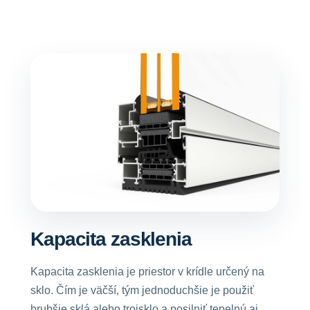
Kapacita zasklenia
Kapacita zasklenia je priestor v krídle určený na
sklo. Čím je väčší, tým jednoduchšie je použiť
hrubšie sklá alebo trojsklo a posilniť tepelnú aj