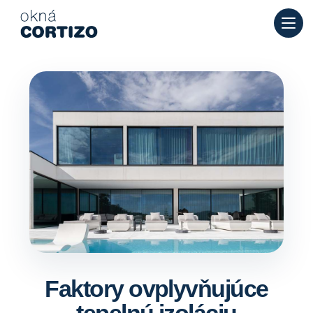
Okná Cortizo je špecializovaná sieť pre hliníkové a PVC okná
Produkty
Poradenstvo
Sieť predajní
Ponuka
Faktory ovplyvňujúce