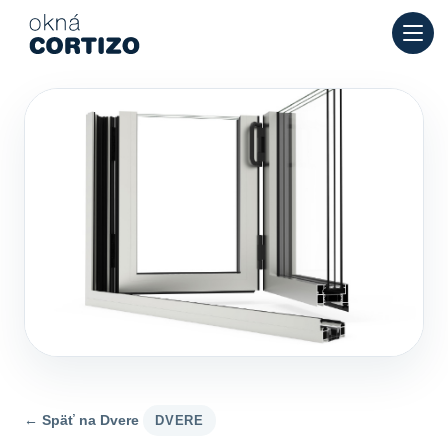
Okná Cortizo je špecializovaná sieť pre hliníkové a PVC okná
Produkty
Poradenstvo
Sieť predajní
Ponuka
← Späť na Dvere
DVERE