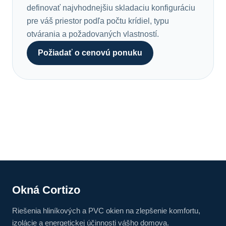
definovať najvhodnejšiu skladaciu konfiguráciu
pre váš priestor podľa počtu krídiel, typu
otvárania a požadovaných vlastností.
Požiadať o cenovú ponuku
Okná Cortizo
Riešenia hliníkových a PVC okien na zlepšenie komfortu,
izolácie a energetickej účinnosti vášho domova.