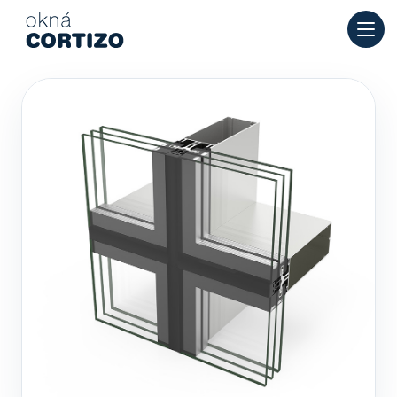
Okná Cortizo je špecializovaná sieť pre hliníkové a PVC okná
Produkty
Poradenstvo
Sieť predajní
Ponuka