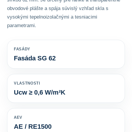
obvodové plášte a spája súvislý vzhľad skla s
vysokými tepelnoizolačnými a tesniacimi
parametrami.
FASÁDY
Fasáda SG 62
VLASTNOSTI
Ucw ≥ 0,6 W/m²K
AEV
AE / RE1500