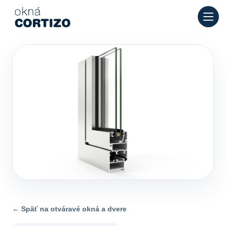
Okná Cortizo je špecializovaná sieť pre hliníkové a PVC okná
Produkty
Poradenstvo
Sieť predajní
Ponuka
← Späť na otváravé okná a dvere