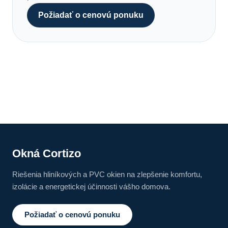
Požiadať o cenovú ponuku
Okná Cortizo
Riešenia hliníkových a PVC okien na zlepšenie komfortu,
izolácie a energetickej účinnosti vášho domova.
Požiadať o cenovú ponuku