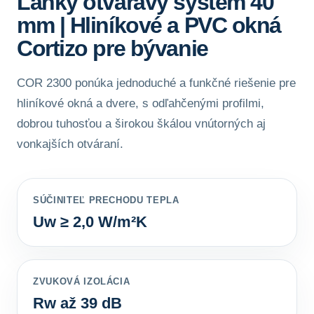
Ľahký otváravý systém 40
mm | Hliníkové a PVC okná
Cortizo pre bývanie
COR 2300 ponúka jednoduché a funkčné riešenie pre
hliníkové okná a dvere, s odľahčenými profilmi,
dobrou tuhosťou a širokou škálou vnútorných aj
vonkajších otváraní.
SÚČINITEĽ PRECHODU TEPLA
Uw ≥ 2,0 W/m²K
ZVUKOVÁ IZOLÁCIA
Rw až 39 dB