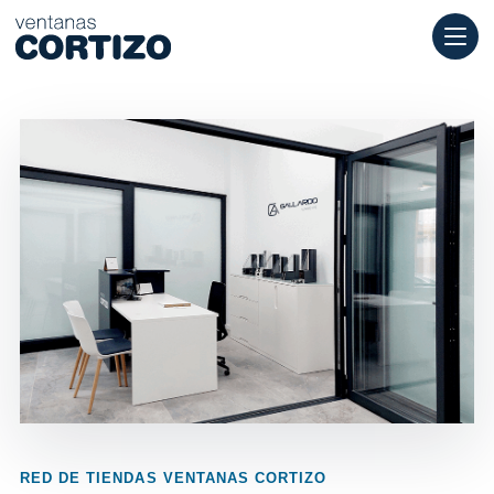
Ventanas Cortizo es una red especializada en ventanas de alumi
Productos
Asesoramiento
Red de tiendas
Presupuesto
RED DE TIENDAS VENTANAS CORTIZO