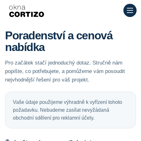
Okna Cortizo je specializovaná síť pro hliníková a PVC okna p
Produkty
Poradenství
Síť prodejen
Poradenství a cenová
Nabídka
nabídka
Pro začátek stačí jednoduchý dotaz. Stručně nám
popište, co potřebujete, a pomůžeme vám posoudit
nejvhodnější řešení pro váš projekt.
Vaše údaje použijeme výhradně k vyřízení tohoto
požadavku. Nebudeme zasílat nevyžádaná
obchodní sdělení pro reklamní účely.