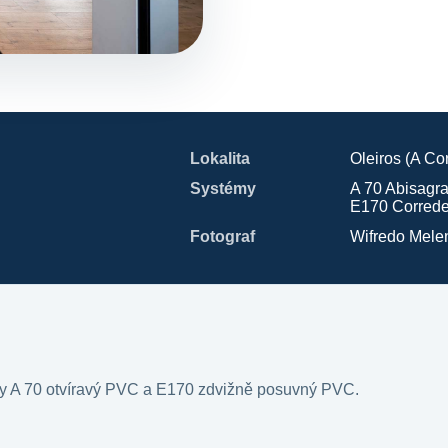
Lokalita
Oleiros (A Co
Systémy
A 70 Abisag
E170 Correde
Fotograf
Wifredo Mele
my A 70 otvíravý PVC a E170 zdvižně posuvný PVC.