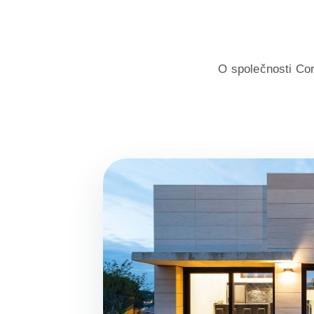
ro bydlení, s odborným poradenstvím, kalkulačkou energetickýc
O společnosti Cor