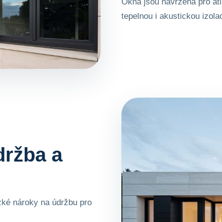
Okna jsou navržena pro atl
tepelnou i akustickou izola
držba a
ízké nároky na údržbu pro