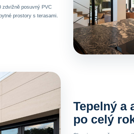
0 zdvižně posuvný PVC
obytné prostory s terasami.
Tepelný a 
po celý ro