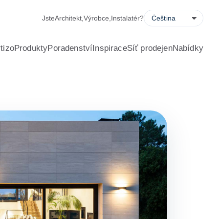
h úspor, žádostí o nabídku a vyhledávačem prodejen.
Jste
Architekt
,
Výrobce
,
Instalatér
?
tizo
Produkty
Poradenství
Inspirace
Síť prodejen
Nabídky