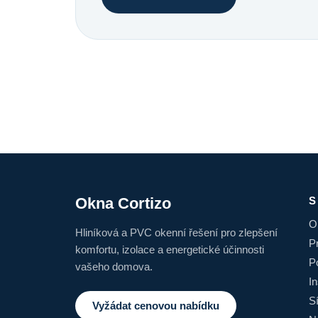
Okna Cortizo
S
O
Hliníková a PVC okenní řešení pro zlepšení
P
komfortu, izolace a energetické účinnosti
P
vašeho domova.
I
S
Vyžádat cenovou nabídku