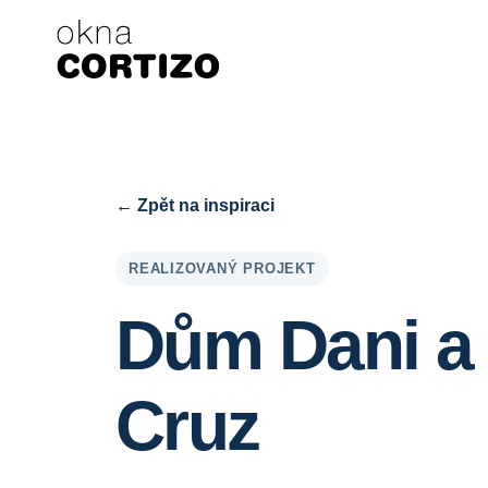
Okna Cortizo je specializovaná síť pro hliníková a PVC okna p
Produkty
Poradenství
Síť prodejen
Nabídka
← Zpět na inspiraci
REALIZOVANÝ PROJEKT
Dům Dani a
Cruz