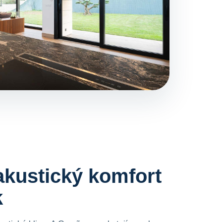
akustický komfort
k