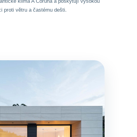
antické klima A Coruña a poskytují vysokou
ci proti větru a častému dešti.