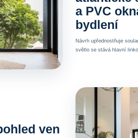
a PVC okna
bydlení
Návrh upřednostňuje soulad
světlo se stává hlavní lin
pohled ven