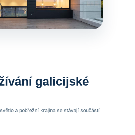
ívání galicijské
větlo a pobřežní krajina se stávají součástí