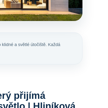
klidné a světlé útočiště. Každá
rý přijímá
světlo | Hliníková