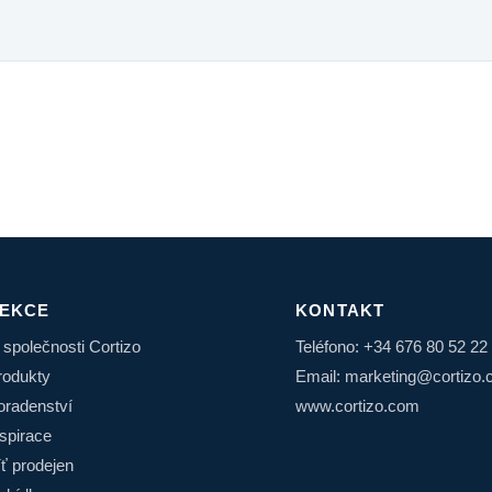
EKCE
KONTAKT
 společnosti Cortizo
Teléfono: +34 676 80 52 22
rodukty
Email: marketing@cortizo
oradenství
www.cortizo.com
nspirace
íť prodejen