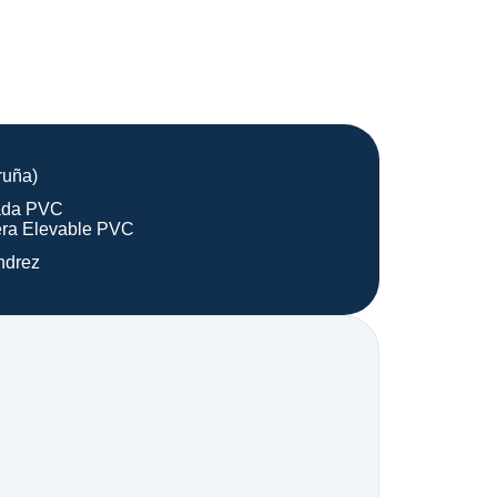
ruña)
rada PVC
ra Elevable PVC
ndrez