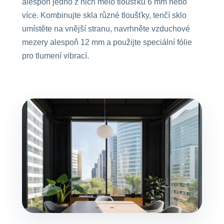
alespoň jedno z nich mělo tloušťku 6 mm nebo
více. Kombinujte skla různé tloušťky, tenčí sklo
umístěte na vnější stranu, navrhněte vzduchové
mezery alespoň 12 mm a použijte speciální fólie
pro tlumení vibrací.