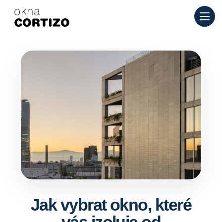
Okna Cortizo je specializovaná síť pro hliníková a PVC okna p
Produkty
Poradenství
Síť prodejen
Nabídka
Jak vybrat okno, které