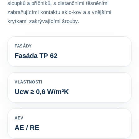
sloupků a příčníků, s distančními těsněními
zabraňujícími kontaktu sklo-kov a s vnějšími
krytkami zakrývajícími šrouby.
FASÁDY
Fasáda TP 62
VLASTNOSTI
Ucw ≥ 0,6 W/m²K
AEV
AE / RE