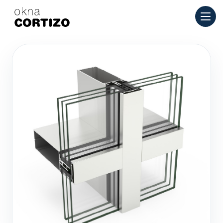
Okna Cortizo je specializovaná síť pro hliníková a PVC okna p
Produkty
Poradenství
Síť prodejen
Nabídka