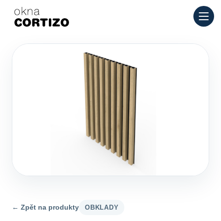
Okna Cortizo je specializovaná síť pro hliníková a PVC okna p
Produkty
Poradenství
Síť prodejen
Nabídka
← Zpět na produkty
OBKLADY