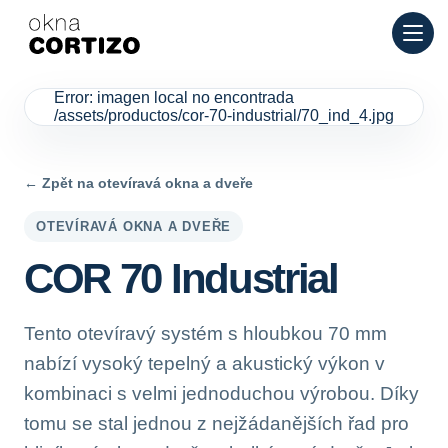
Okna Cortizo je specializovaná síť pro hliníková a PVC okna p
Produkty
Poradenství
Síť prodejen
Error: imagen local no encontrada
Nabídka
/assets/productos/cor-70-industrial/70_ind_4.jpg
← Zpět na otevíravá okna a dveře
OTEVÍRAVÁ OKNA A DVEŘE
COR 70 Industrial
Tento otevíravý systém s hloubkou 70 mm
nabízí vysoký tepelný a akustický výkon v
kombinaci s velmi jednoduchou výrobou. Díky
tomu se stal jednou z nejžádanějších řad pro