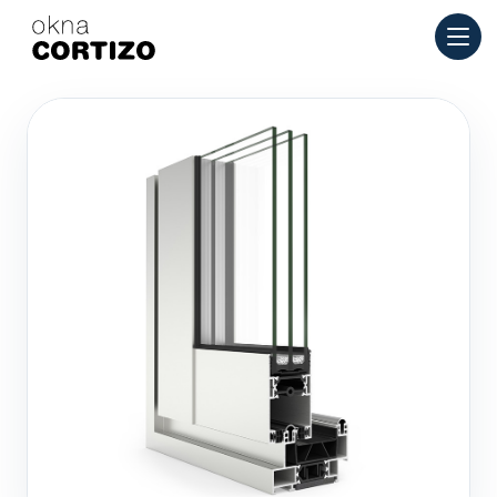
Okna Cortizo je specializovaná síť pro hliníková a PVC okna p
Produkty
Poradenství
Síť prodejen
Nabídka