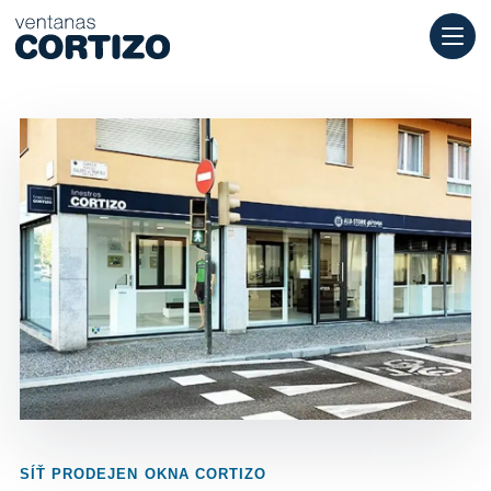
Okna Cortizo je specializovaná síť pro hliníková a PVC okna p
Produkty
Poradenství
Síť prodejen
Nabídka
SÍŤ PRODEJEN OKNA CORTIZO