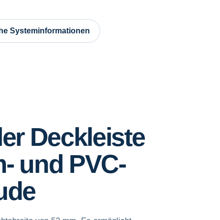
he Systeminformationen
er Deckleiste
um- und PVC-
ude