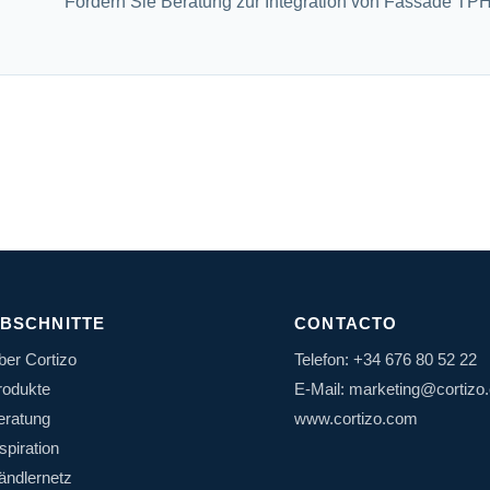
Fordern Sie Beratung zur Integration von Fassade TPH
BSCHNITTE
CONTACTO
ber Cortizo
Telefon: +34 676 80 52 22
rodukte
E-Mail: marketing@cortizo
eratung
www.cortizo.com
spiration
ändlernetz