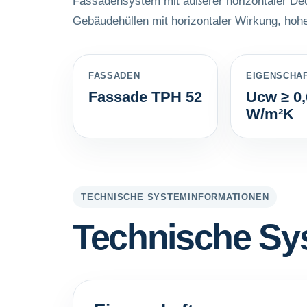
Fassadensystem mit äußerer horizontaler Deck
Gebäudehüllen mit horizontaler Wirkung, hohe
FASSADEN
EIGENSCHA
Fassade TPH 52
Ucw ≥ 0,
W/m²K
TECHNISCHE SYSTEMINFORMATIONEN
Technische Sy