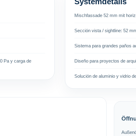
Systemdetails
Mischfassade 52 mm mit horizon
Sección vista / sightline: 52 m
Sistema para grandes paños ac
00 Pa y carga de
Diseño para proyectos de arqu
Solución de aluminio y vidrio d
Öffn
Außenö