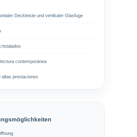
taler Deckleiste und vertikaler Glasfuge
m
ristalados
itectura contemporánea
e altas prestaciones
ungsmöglichkeiten
ffnung