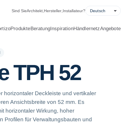
, Energiesparrechner, Angebotsanfrage und Filialsuche.
Sind Sie
Architekt
,
Hersteller
,
Installateur
?
rtizo
Produkte
Beratung
Inspiration
Händlernetz
Angebote
N
e TPH 52
horizontaler Deckleiste und vertikaler
eren Ansichtsbreite von 52 mm. Es
t horizontaler Wirkung, hoher
n Profilen für Verwaltungsbauten und