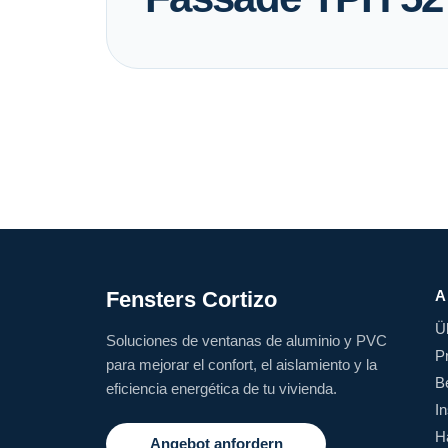
Fensters Cortizo
A
Ü
Soluciones de ventanas de aluminio y PVC
P
para mejorar el confort, el aislamiento y la
B
eficiencia energética de tu vivienda.
In
H
Angebot anfordern