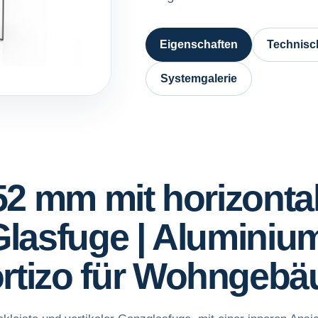
Eigenschaften
Technisc
Systemgalerie
2 mm mit horizontal
 Glasfuge | Alumini
ortizo für Wohngebä