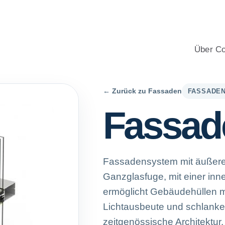
- und PVC-Fenster im Wohnbereich, mit professioneller Beratung
Über Co
← Zurück zu Fassaden
FASSADE
Fassad
Fassadensystem mit äußerer 
Ganzglasfuge, mit einer inn
ermöglicht Gebäudehüllen mi
Lichtausbeute und schlanke
zeitgenössische Architektur.