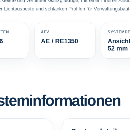
leiste und vertikaler Ganzglasfuge, mit einer inneren Ansi
r Lichtausbeute und schlanken Profilen für Verwaltungsbaut
FTEN
AEV
SYSTEMDE
6
AE / RE1350
Ansicht
52 mm
steminformationen