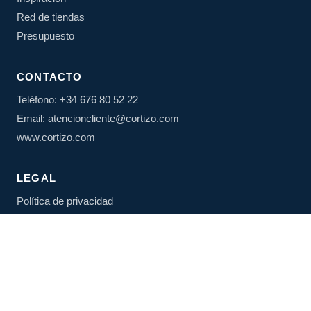
Red de tiendas
Presupuesto
CONTACTO
Teléfono: +34 676 80 52 22
Email: atencioncliente@cortizo.com
www.cortizo.com
LEGAL
Política de privacidad
Aviso legal
Política de cookies
SÍGUENOS
Facebook
X
LinkedIn
Instagram
YouTube