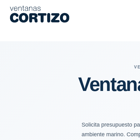
Ventanas de aluminio y PVC en Novelda: sol intenso, calor y am
V
Ventan
Solicita presupuesto p
ambiente marino. Compar