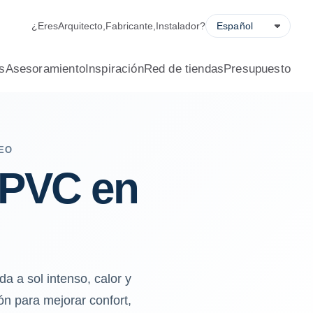
¿Eres
Arquitecto
,
Fabricante
,
Instalador
?
s
Asesoramiento
Inspiración
Red de tiendas
Presupuesto
EO
 PVC en
 a sol intenso, calor y
ón para mejorar confort,