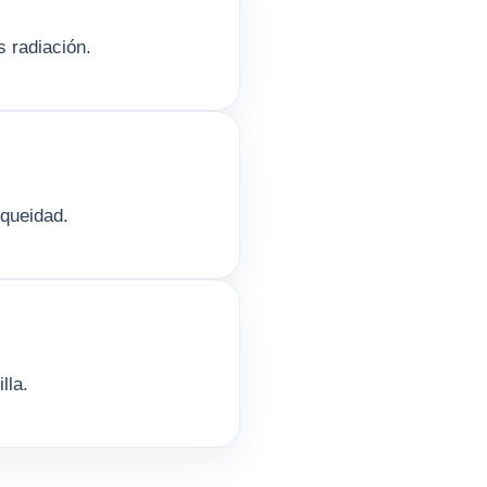
s radiación.
nqueidad.
lla.