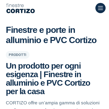
Finestre Cortizo è una rete specializzata in finestre in allumini
Prodotti
Consulenza
Rete vendita
Finestre e porte in
Preventivo
alluminio e PVC Cortizo
PRODOTTI
Un prodotto per ogni
esigenza | Finestre in
alluminio e PVC Cortizo
per la casa
CORTIZO offre un’ampia gamma di soluzioni