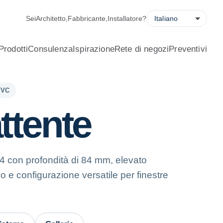
 del risparmio energetico, richiesta di preventivo e localizzatore
Sei
Architetto
,
Fabbricante
,
Installatore
?
Prodotti
Consulenza
Ispirazione
Rete di negozi
Preventivi
PVC
ttente
4 con profondità di 84 mm, elevato
o e configurazione versatile per finestre