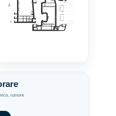
orare
rmico, rumore