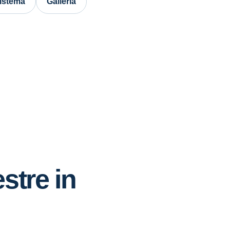
sistema
Galleria
estre in