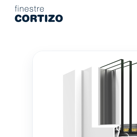
Finestre Cortizo è una rete specializzata in finestre in allumini
Prodotti
Consulenza
Rete vendita
Preventivo