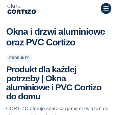
Okna Cortizo to wyspecjalizowana sieć oferująca okna alumin
Produkty
Doradztwo
Sieć salonów
Okna i drzwi aluminiowe
Wycena
oraz PVC Cortizo
PRODUKTY
Produkt dla każdej
potrzeby | Okna
aluminiowe i PVC Cortizo
do domu
CORTIZO oferuje szeroką gamę rozwiązań do