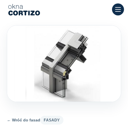
Okna Cortizo to wyspecjalizowana sieć oferująca okna alumin
Produkty
Doradztwo
Sieć salonów
Wycena
← Wróć do fasad
FASADY