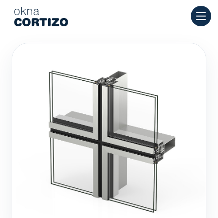
Okna Cortizo to wyspecjalizowana sieć oferująca okna alumin
Produkty
Doradztwo
Sieć salonów
Wycena