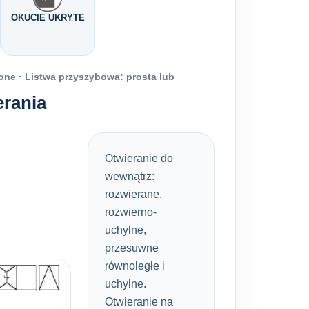
OKUCIE UKRYTE
one · Listwa przyszybowa: prosta lub
erania
Otwieranie do
wewnątrz:
rozwierane,
rozwierno-
uchylne,
przesuwne
równoległe i
uchylne.
Otwieranie na