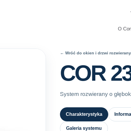
iowe i PVC do domów, z profesjonalnym doradztwem, kalkulator
O Cor
← Wróć do okien i drzwi rozwieran
COR 2
System rozwierany o głęboko
Charakterystyka
Informa
Galeria systemu