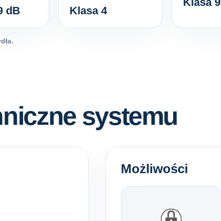
Klasa 
9 dB
Klasa 4
dła.
hniczne systemu
Możliwości