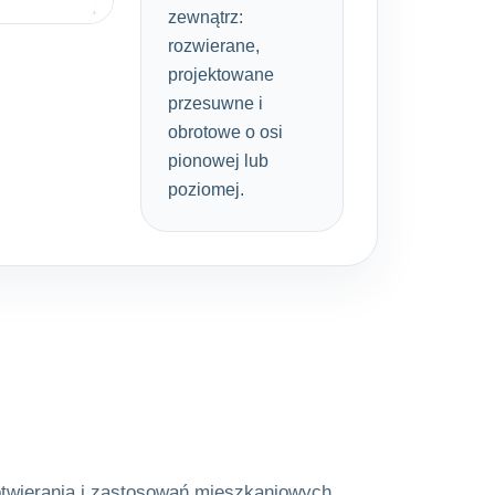
zewnątrz:
rozwierane,
projektowane
przesuwne i
obrotowe o osi
pionowej lub
poziomej.
otwierania i zastosowań mieszkaniowych.