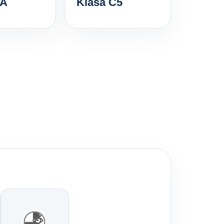
9A
Klasa C5