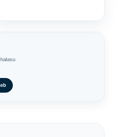
 hałasu
zeb