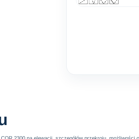
u
i COR 2300 na elewacji, szczegółów przekroju, możliwości 