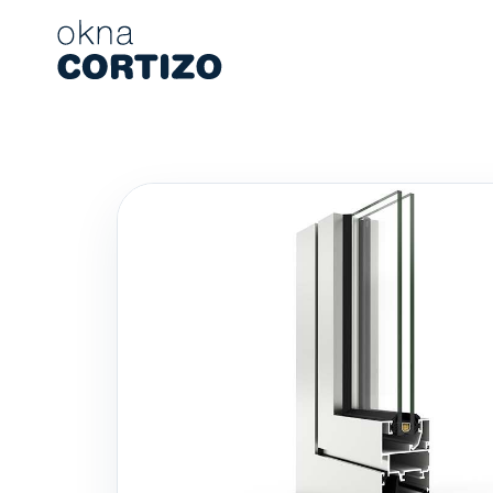
Okna Cortizo to wyspecjalizowana sieć oferująca okna alumin
Produkty
Doradztwo
Sieć salonów
Wycena