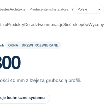
em oszczędności energii, formularzem wyceny i wyszukiwarką 
Jesteś
Architektem
,
Producentem
,
Instalatorem
?
tizo
Produkty
Doradztwo
Inspiracje
Sieć sklepów
Wyceny
ych
OKNA I DRZWI ROZWIERANE
300
ści 40 mm z lżejszą grubością profili.
cje techniczne systemu