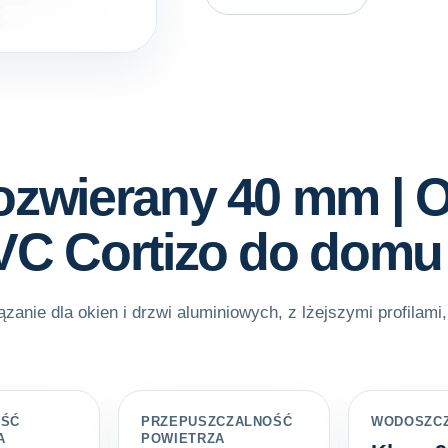
ozwierany 40 mm | 
PVC Cortizo do domu
ązanie dla okien i drzwi aluminiowych, z lżejszymi profilam
OŚĆ
PRZEPUSZCZALNOŚĆ
WODOSZC
A
POWIETRZA