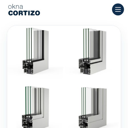
Okna Cortizo to wyspecjalizowana sieć oferująca okna alumin
Produkty
Doradztwo
Sieć salonów
Wycena