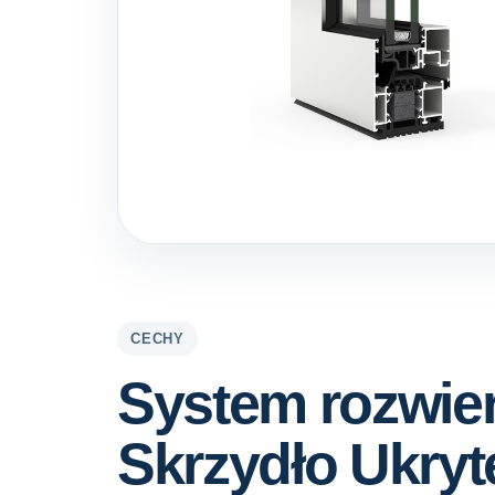
CECHY
System rozwie
Skrzydło Ukryt