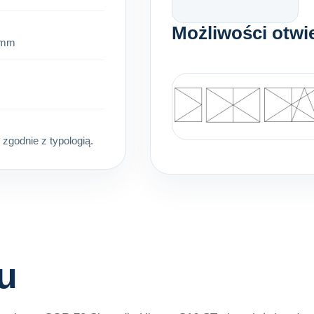
Możliwości otwi
 mm
godnie z typologią.
u