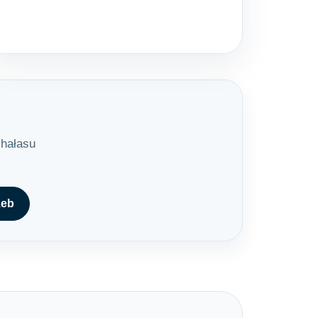
 hałasu
zeb