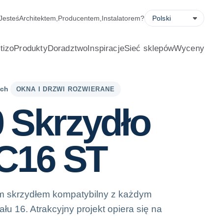
em oszczędności energii, formularzem wyceny i wyszukiwarką 
Jesteś
Architektem
,
Producentem
,
Instalatorem
?
tizo
Produkty
Doradztwo
Inspiracje
Sieć sklepów
Wyceny
ych
OKNA I DRZWI ROZWIERANE
 Skrzydło
 C16 ST
m skrzydłem kompatybilny z każdym
 16. Atrakcyjny projekt opiera się na