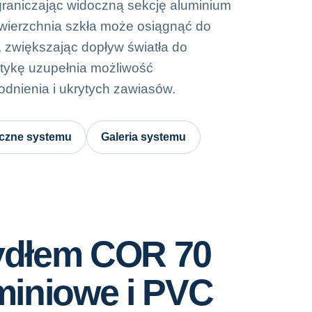
graniczając widoczną sekcję aluminium
wierzchnia szkła może osiągnąć do
 zwiększając dopływ światła do
tykę uzupełnia możliwość
dnienia i ukrytych zawiasów.
iczne systemu
Galeria systemu
zydłem COR 70
miniowe i PVC