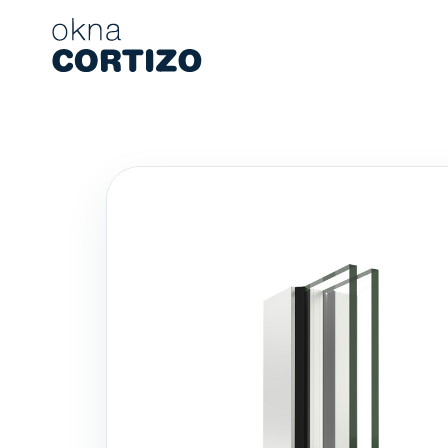
Okna Cortizo to wyspecjalizowana sieć oferująca okna alumin
Produkty
Doradztwo
Sieć salonów
Wycena