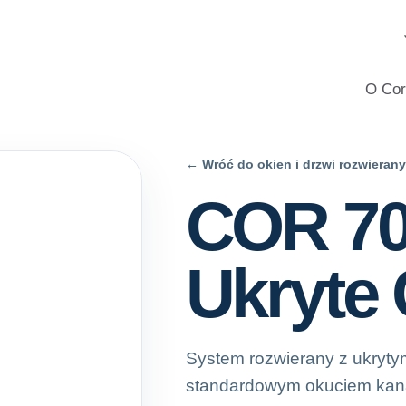
iowe i PVC do domów, z profesjonalnym doradztwem, kalkulator
O Cor
← Wróć do okien i drzwi rozwieran
COR 70
Ukryte
System rozwierany z ukryty
standardowym okuciem kanału