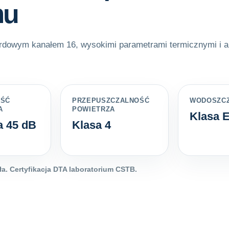
mu
dowym kanałem 16, wysokimi parametrami termicznymi i ak
.
OŚĆ
PRZEPUSZCZALNOŚĆ
WODOSZC
A
POWIETRZA
Klasa 
a 45 dB
Klasa 4
dła. Certyfikacja DTA laboratorium CSTB.