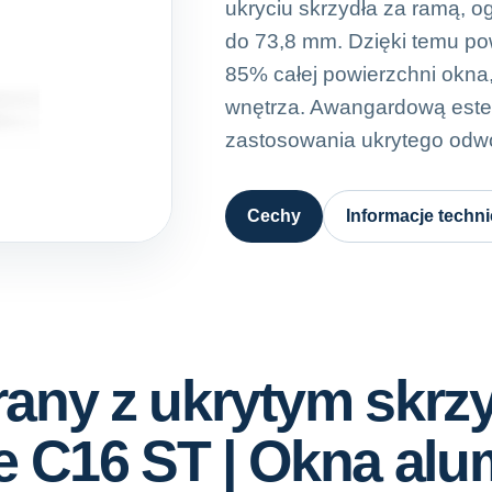
ukryciu skrzydła za ramą, o
do 73,8 mm. Dzięki temu po
85% całej powierzchni okna,
wnętrza. Awangardową este
zastosowania ukrytego odwo
Cechy
Informacje techn
rany z ukrytym skr
e C16 ST | Okna alu