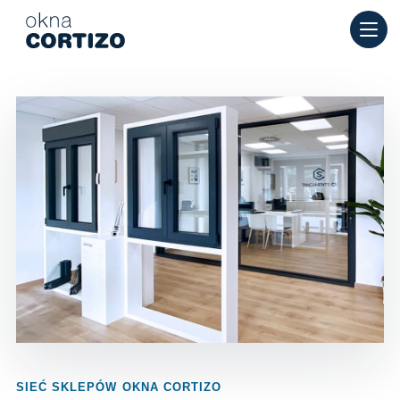
Okna Cortizo to wyspecjalizowana sieć oferująca okna alumin
Produkty
Doradztwo
Sieć salonów
Wycena
SIEĆ SKLEPÓW OKNA CORTIZO