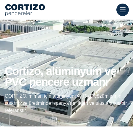
Cortizo Pencereleri, evler için alüminyum ve PVC pencerelerde u
Ürünler
Danışmanlık
Mağaza ağı
Teklif
Cortizo, alüminyum ve
PVC pencere uzmanı
CORTIZO, mimari için alüminyum ve PVC çözümlerinin
tasarımı ve üretiminde İspanya’nın lideri ve uluslararası bir
referanstır.