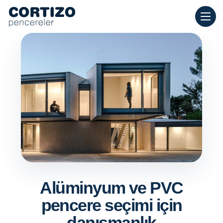
Cortizo Pencereleri, evler için alüminyum ve PVC pencerelerde u
Ürünler
Danışmanlık
Mağaza ağı
Teklif
Alüminyum ve PVC
pencere seçimi için
danışmanlık