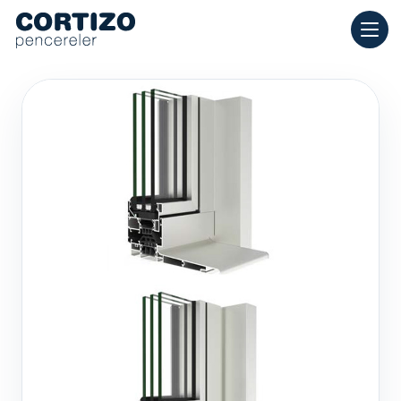
Cortizo Pencereleri, evler için alüminyum ve PVC pencerelerde u
Ürünler
Danışmanlık
Mağaza ağı
Teklif