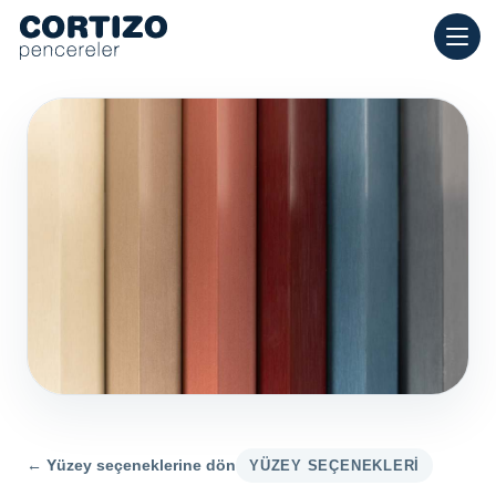
Cortizo Pencereleri, evler için alüminyum ve PVC pencerelerde u
Ürünler
Danışmanlık
Mağaza ağı
Teklif
← Yüzey seçeneklerine dön
YÜZEY SEÇENEKLERI